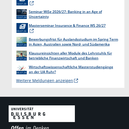
14.07.26
Seminar WiSe 2026/27: Banking in an Age of
Uncertainty
13.07.26
Masterseminar Insurance & Finance WS 26/27
09.07.26
Bewerbungsfrist für Auslandsstudium im Spring Term
in Asien, Australien sowie Nord- und Südamerika
09.07.26
endet am 31. Juli 2026
Klausureinsichten aller Module des Lehrstuhls für
betriebliche Finanzwirtschaft und Banken
07.07.26
Wirtschaftswissenschaftliche Masterstudiengänge
an der UA Ruhr?
06.07.26
Weitere Meldungen anzeigen