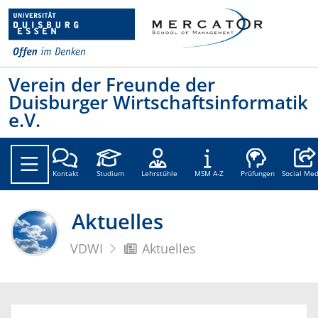
Verein der Freunde der
Duisburger Wirtschaftsinformatik
e.V.
Social
Kontakt
Studium
Lehrstühle
MSM A-Z
Prüfungen
Social Med
Aktuelles
VDWI
Aktuelles